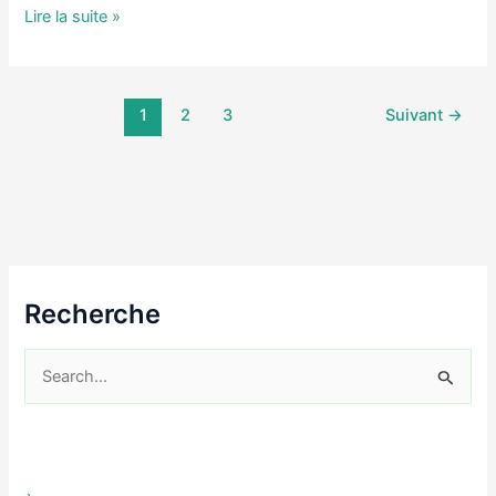
Livret
Lire la suite »
FF:
Je
sais
1
2
3
Suivant
→
lire
des
phrases
et
choisir
quelle
est
la
Recherche
bonne
R
e
c
h
e