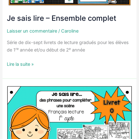
Je sais lire – Ensemble complet
Laisser un commentaire
/
Caroline
Série de dix-sept livrets de lecture gradués pour les élèves
re
e
de 1
année et/ou début de 2
année
Je
Lire la suite »
sais
lire
–
Ensemble
complet