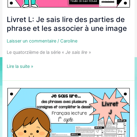
Livret L: Je sais lire des parties de
phrase et les associer à une image
Laisser un commentaire
/
Caroline
Le quatorzième de la série «
Je sais lire
»
Livret
Lire la suite »
L:
Je
sais
lire
des
parties
de
phrase
et