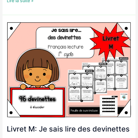
Livret
Lire la suite »
N:
Je
sais
lire
des
phrases
et
les
dessiner
Livret M: Je sais lire des devinettes