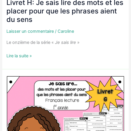
Livret H: Je sais lire des mots et les
placer pour que les phrases aient
du sens
Laisser un commentaire
/
Caroline
Le onzième de la série «
Je sais lire
»
Livret
Lire la suite »
H:
Je
sais
lire
des
mots
et
les
placer
pour