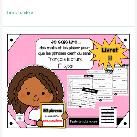
Livret
Lire la suite »
I:
Je
sais
lire
une
phrase
et
compléter
un
dessin