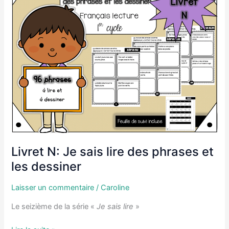
phrases
et
compléter
des
scènes.
Livret N: Je sais lire des phrases et
les dessiner
Laisser un commentaire
/
Caroline
Le seizième de la série «
Je sais lire
»