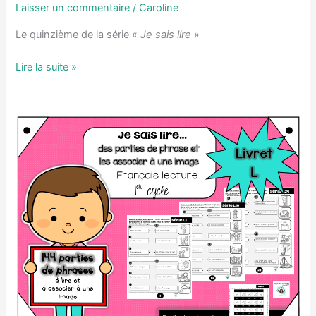
Laisser un commentaire
/
Caroline
Le quinzième de la série «
Je sais lire
»
Livret
Lire la suite »
M:
Je
sais
lire
des
devinettes