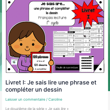
lire
des
phrases
avec
plusieurs
consignes
et
compléter
un
dessin
Livret I: Je sais lire une phrase et
compléter un dessin
Laisser un commentaire
/
Caroline
Le douzième de la série «
Je sais lire
»