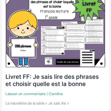
des
mots
et
les
placer
pour
que
les
phrases
aient
du
sens
Livret FF: Je sais lire des phrases
et choisir quelle est la bonne
Laisser un commentaire
/
Caroline
Le neuvième de la série «
Je sais lire
»