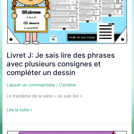
les
associer
à
une
image
Livret J: Je sais lire des phrases
avec plusieurs consignes et
compléter un dessin
Laisser un commentaire
/
Caroline
Le treizième de la série «
Je sais lire
»
Livret
Lire la suite »
J:
Je
sais