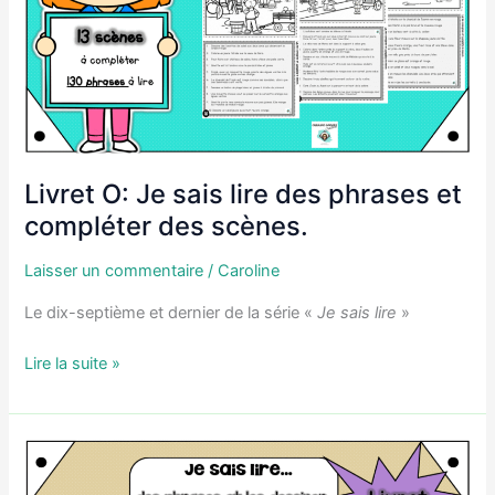
Livret O: Je sais lire des phrases et
compléter des scènes.
Laisser un commentaire
/
Caroline
Le dix-septième et dernier de la série «
Je sais lire
»
Livret
Lire la suite »
O:
Je
sais
lire
des