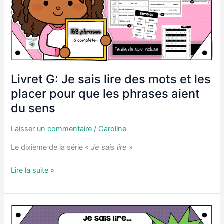
que
les
phrases
aient
du
sens
Livret G: Je sais lire des mots et les
placer pour que les phrases aient
du sens
Laisser un commentaire
/
Caroline
Le dixième de la série «
Je sais lire
»
Livret
Lire la suite »
G:
Je
sais
lire