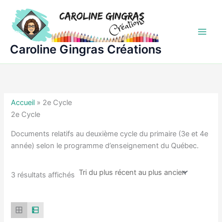
Aller
au
contenu
Caroline Gingras Créations
Accueil
»
2e Cycle
2e Cycle
Documents relatifs au deuxième cycle du primaire (3e et 4e
année) selon le programme d’enseignement du Québec.
Trié
3 résultats affichés
du
plus
récent
au
plus
ancien