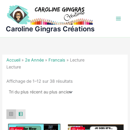
Aller
au
contenu
Caroline Gingras Créations
Accueil
»
2e Année
»
Francais
»
Lecture
Lecture
Trié
Affichage de 1–12 sur 38 résultats
du
plus
récent
au
plus
ancien
Save
Save