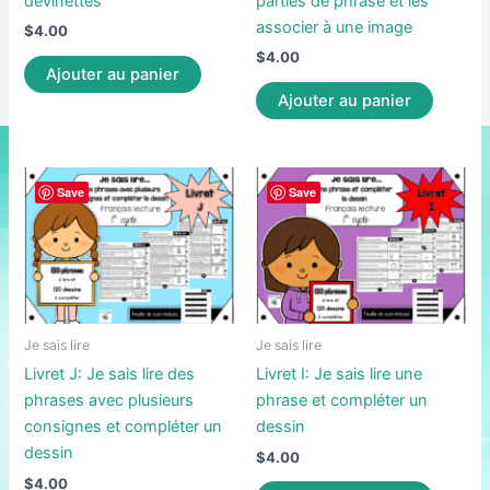
devinettes
parties de phrase et les
associer à une image
$
4.00
$
4.00
Ajouter au panier
Ajouter au panier
Save
Save
Je sais lire
Je sais lire
Livret J: Je sais lire des
Livret I: Je sais lire une
phrases avec plusieurs
phrase et compléter un
consignes et compléter un
dessin
dessin
$
4.00
$
4.00