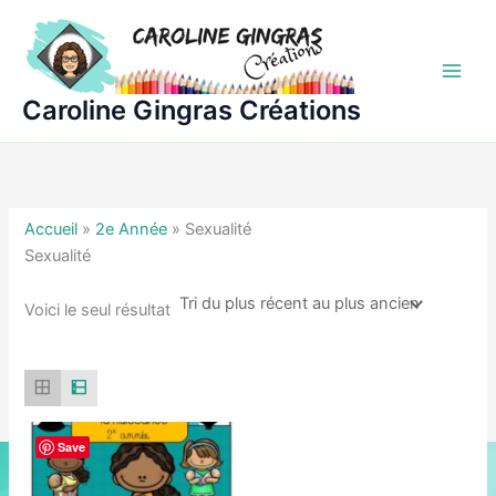
Aller
au
contenu
Caroline Gingras Créations
Accueil
»
2e Année
»
Sexualité
Sexualité
Voici le seul résultat
Save