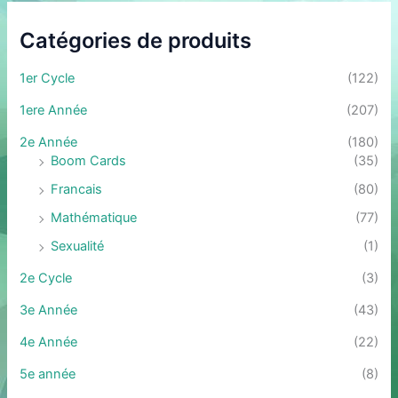
Catégories de produits
1er Cycle
(122)
1ere Année
(207)
2e Année
(180)
Boom Cards
(35)
Francais
(80)
Mathématique
(77)
Sexualité
(1)
2e Cycle
(3)
3e Année
(43)
4e Année
(22)
5e année
(8)