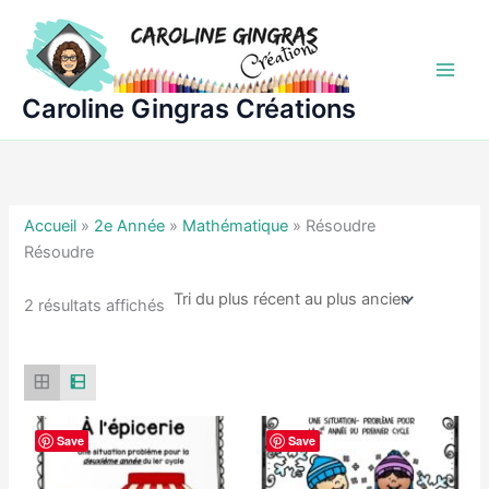
Aller
au
contenu
Caroline Gingras Créations
Accueil
»
2e Année
»
Mathématique
»
Résoudre
Résoudre
Trié
2 résultats affichés
du
plus
récent
au
plus
ancien
Save
Save