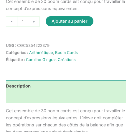
Cet ensemble de 30 boom cards est conçu pour travailler le
concept d’expressions équivalentes.
quantité
Ajouter au panier
-
+
de
Expressions
équivalentes
UGS :
CGC5354222379
-
Catégories :
Arithmétique
,
Boom Cards
1er
Étiquette :
Caroline Gingras Créations
cycle
Description
Avis (0)
Cet ensemble de 30 boom cards est conçu pour travailler le
concept d’expressions équivalentes. L’élève doit compléter
les opérations sur chacun des côtés de la balance afin que