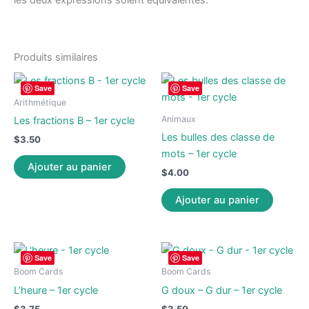
les deux expressions soient équivalentes.
Produits similaires
Save
Save
Arithmétique
Animaux
Les fractions B – 1er cycle
Les bulles des classe de
$
3.50
mots – 1er cycle
Ajouter au panier
$
4.00
Ajouter au panier
Save
Save
Boom Cards
Boom Cards
L’heure – 1er cycle
G doux – G dur – 1er cycle
$
3.75
$
3.50