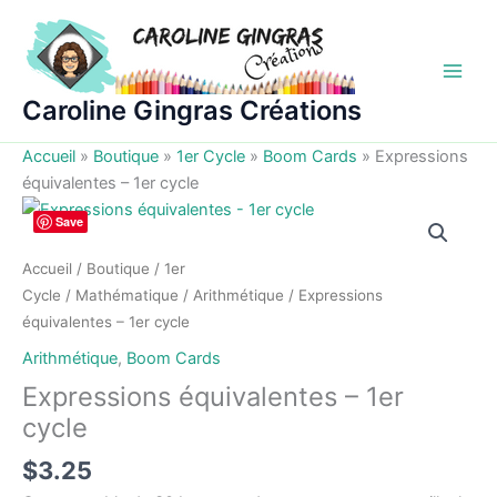
Aller
au
contenu
Caroline Gingras Créations
Accueil
»
Boutique
»
1er Cycle
»
Boom Cards
»
Expressions
équivalentes – 1er cycle
Save
Accueil
/
Boutique
/
1er
Cycle
/
Mathématique
/
Arithmétique
/ Expressions
équivalentes – 1er cycle
Arithmétique
,
Boom Cards
Expressions équivalentes – 1er
cycle
$
3.25