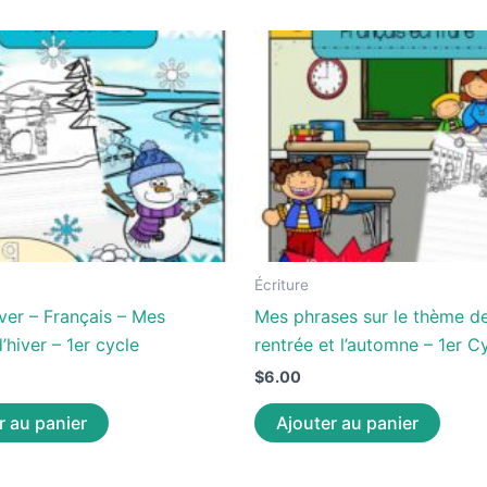
Écriture
iver – Français – Mes
Mes phrases sur le thème de
’hiver – 1er cycle
rentrée et l’automne – 1er C
$
6.00
r au panier
Ajouter au panier