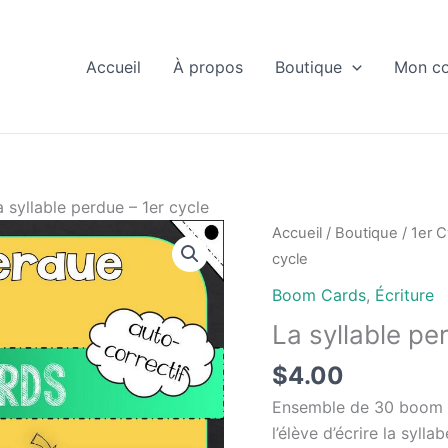
Accueil
À propos
Boutique
Mon c
a syllable perdue – 1er cycle
Accueil
/
Boutique
/
1er C
cycle
Boom Cards
,
Écriture
La syllable pe
$
4.00
Ensemble de 30 boom 
l’élève d’écrire la syl