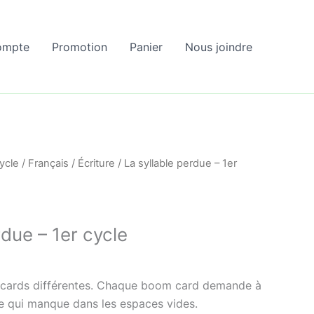
ompte
Promotion
Panier
Nous joindre
ycle
/
Français
/
Écriture
/ La syllable perdue – 1er
rdue – 1er cycle
cards différentes. Chaque boom card demande à
labe qui manque dans les espaces vides.