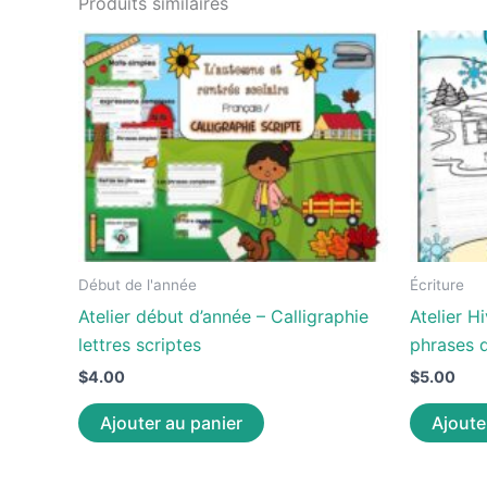
Produits similaires
Début de l'année
Écriture
Atelier début d’année – Calligraphie
Atelier H
lettres scriptes
phrases d
$
4.00
$
5.00
Ajouter au panier
Ajoute