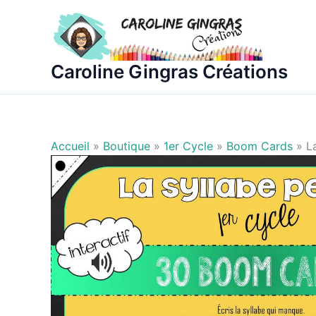
Aller
au
contenu
Caroline Gingras Créations
Accueil
»
Boutique
»
1er Cycle
»
Boom Cards
»
L