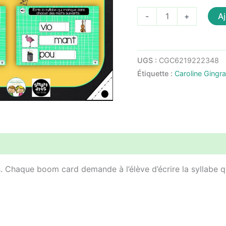
quantité
Aj
-
+
de
La
syllable
UGS :
CGC6219222348
perdue
Étiquette :
Caroline Gingr
-
1er
cycle
Chaque boom card demande à l’élève d’écrire la syllabe qu