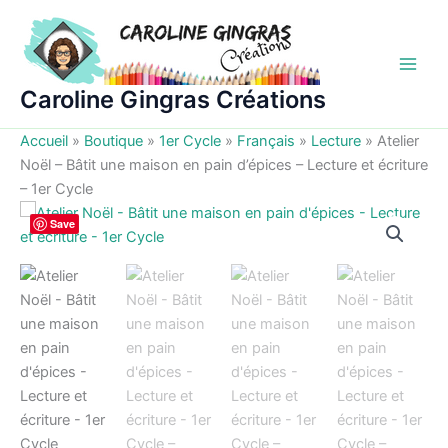
Aller
au
contenu
Caroline Gingras Créations
Accueil
»
Boutique
»
1er Cycle
»
Français
»
Lecture
»
Atelier
Noël – Bâtit une maison en pain d’épices – Lecture et écriture
– 1er Cycle
Save