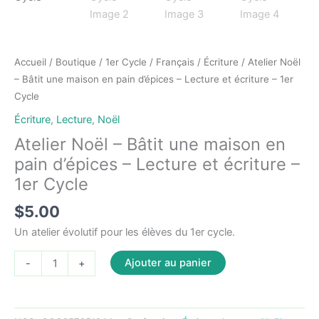
Accueil
/
Boutique
/
1er Cycle
/
Français
/
Écriture
/ Atelier Noël
– Bâtit une maison en pain d’épices – Lecture et écriture – 1er
Cycle
Écriture
,
Lecture
,
Noël
Atelier Noël – Bâtit une maison en
pain d’épices – Lecture et écriture –
1er Cycle
$
5.00
Un atelier évolutif pour les élèves du 1er cycle.
quantité
Ajouter au panier
-
+
de
Atelier
Noël