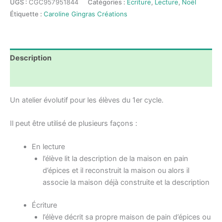
UGS :
CGC957951844
Catégories :
Écriture
,
Lecture
,
Noël
-
Étiquette :
Caroline Gingras Créations
Bâtit
une
maison
en
Description
pain
d'épices
Avis (0)
-
Un atelier évolutif pour les élèves du 1er cycle.
Lecture
et
Il peut être utilisé de plusieurs façons :
écriture
-
En lecture
1er
l’élève lit la description de la maison en pain
Cycle
d’épices et il reconstruit la maison ou alors il
associe la maison déjà construite et la description
Écriture
l’élève décrit sa propre maison de pain d’épices ou