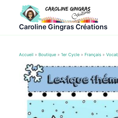
Aller
au
contenu
Caroline Gingras Créations
Accueil
»
Boutique
»
1er Cycle
»
Français
»
Vocab