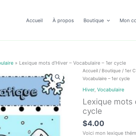
Accueil
À propos
Boutique
Mon c
ulaire
»
Lexique mots d’Hiver – Vocabulaire – 1er cycle
Accueil
/
Boutique
/
1er C
Vocabulaire – 1er cycle
Hiver
,
Vocabulaire
Lexique mots d
cycle
$
4.00
Voici mon lexique théma