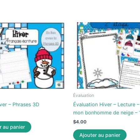
Évaluation
iver – Phrases 3D
Évaluation Hiver – Lecture –
mon bonhomme de neige – 
$
4.00
r au panier
Ajouter au panier