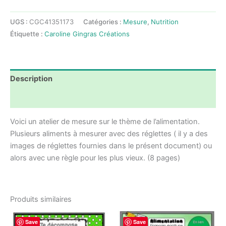
Ateliers
nutrition
UGS :
CGC41351173
Catégories :
Mesure
,
Nutrition
mesure
Étiquette :
Caroline Gingras Créations
les
aliments
Description
Avis (0)
Voici un atelier de mesure sur le thème de l’alimentation.
Plusieurs aliments à mesurer avec des réglettes ( il y a des
images de réglettes fournies dans le présent document) ou
alors avec une règle pour les plus vieux. (8 pages)
Produits similaires
Save
Save