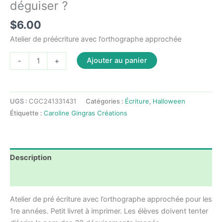
déguiser ?
$
6.00
Atelier de préécriture avec l’orthographe approchée
quantité
Ajouter au panier
-
+
de
Ateliers
Halloween
UGS :
CGC241331431
Catégories :
Écriture
,
Halloween
-
Étiquette :
Caroline Gingras Créations
En
quoi
me
déguiser
Description
?
Avis (0)
Atelier de pré écriture avec l’orthographe approchée pour les
1re années. Petit livret à imprimer. Les élèves doivent tenter