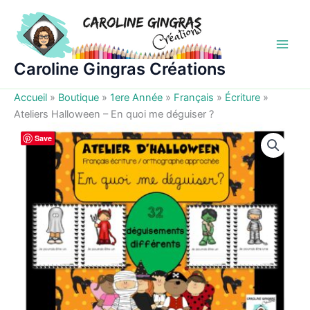
Aller
au
contenu
Caroline Gingras Créations
Accueil
»
Boutique
»
1ere Année
»
Français
»
Écriture
»
Ateliers Halloween – En quoi me déguiser ?
Save