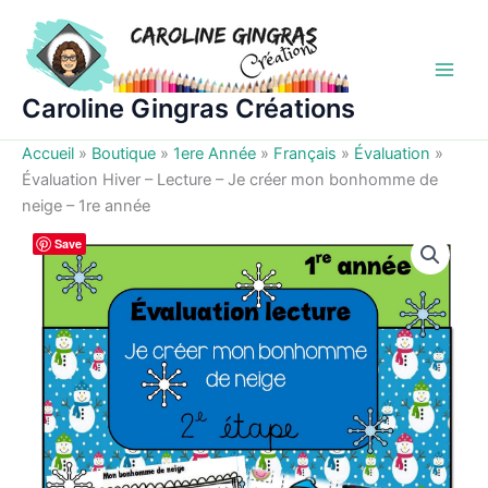
Aller
au
contenu
Caroline Gingras Créations
Accueil
»
Boutique
»
1ere Année
»
Français
»
Évaluation
»
Évaluation Hiver – Lecture – Je créer mon bonhomme de
neige – 1re année
Save