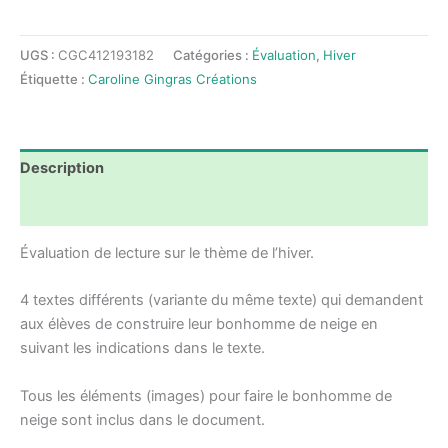
Évaluation
Hiver
UGS :
CGC412193182
Catégories :
Évaluation
,
Hiver
-
Étiquette :
Caroline Gingras Créations
Lecture
-
Je
créer
Description
mon
bonhomme
Avis (0)
de
Évaluation de lecture sur le thème de l’hiver.
neige
-
4 textes différents (variante du même texte) qui demandent
1re
aux élèves de construire leur bonhomme de neige en
année
suivant les indications dans le texte.
Tous les éléments (images) pour faire le bonhomme de
neige sont inclus dans le document.