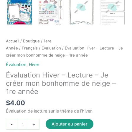
Accueil
/
Boutique
/
1ere
Année
/
Français
/
Évaluation
/ Évaluation Hiver – Lecture – Je
créer mon bonhomme de neige – 1re année
Évaluation
,
Hiver
Évaluation Hiver – Lecture – Je
créer mon bonhomme de neige –
1re année
$
4.00
Évaluation de lecture sur le thème de l’hiver.
quantité
Ajouter au panier
-
+
de