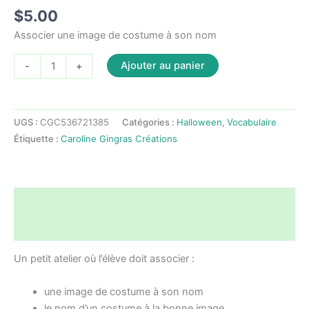
$
5.00
Associer une image de costume à son nom
quantité
Ajouter au panier
-
+
de
Atelier
Halloween
UGS :
CGC536721385
Catégories :
Halloween
,
Vocabulaire
-
Étiquette :
Caroline Gingras Créations
Vocabulaire
costume-
mot
Description
Avis (0)
Un petit atelier où l’élève doit associer :
une image de costume à son nom
le nom d’un costume à la bonne image