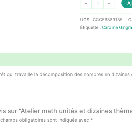
quantité
Aj
-
+
de
Atelier
UGS :
CGC56889135
C
math
Étiquette :
Caroline Gingr
unités
et
dizaines
thème
animaux
rêt qui travaille la décomposition des nombres en dizaines 
vis sur “Atelier math unités et dizaines thè
 champs obligatoires sont indiqués avec
*