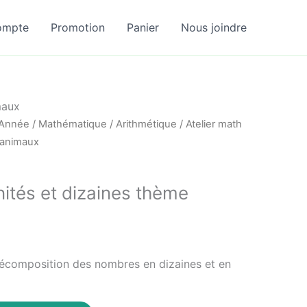
ompte
Promotion
Panier
Nous joindre
maux
 Année
/
Mathématique
/
Arithmétique
/ Atelier math
 animaux
nités et dizaines thème
a décomposition des nombres en dizaines et en