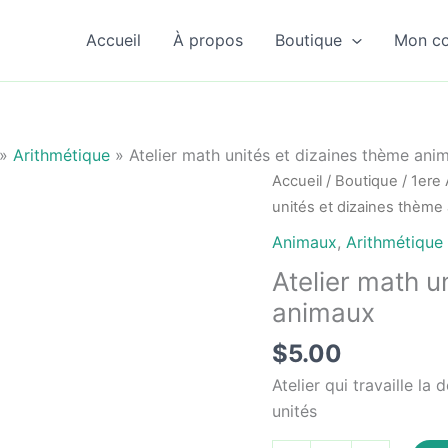
Accueil
À propos
Boutique
Mon c
»
Arithmétique
»
Atelier math unités et dizaines thème ani
Accueil
/
Boutique
/
1ere
unités et dizaines thème
Animaux
,
Arithmétique
Atelier math u
animaux
$
5.00
Atelier qui travaille l
unités