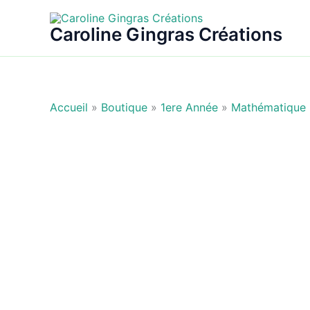
Aller
au
Caroline Gingras Créations
contenu
Accueil
»
Boutique
»
1ere Année
»
Mathématique