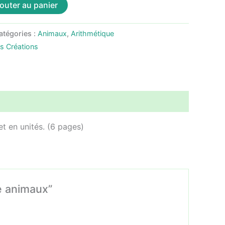
outer au panier
atégories :
Animaux
,
Arithmétique
as Créations
et en unités. (6 pages)
me animaux”