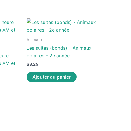
Animaux
Les suites (bonds) – Animaux
heure
polaires – 2e année
s AM et
$
3.25
Ajouter au panier