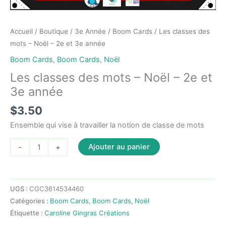
Accueil
/
Boutique
/
3e Année
/
Boom Cards
/ Les classes des
mots – Noël – 2e et 3e année
Boom Cards
,
Boom Cards
,
Noël
Les classes des mots – Noël – 2e et
3e année
$
3.50
Ensemble qui vise à travailler la notion de classe de mots
quantité
Ajouter au panier
-
+
de
Les
classes
UGS :
CGC3614534460
des
Catégories :
Boom Cards
,
Boom Cards
,
Noël
mots
Étiquette :
Caroline Gingras Créations
-