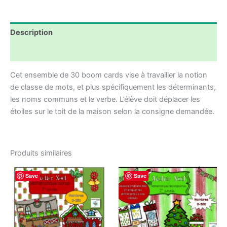
Noël
-
2e
Description
et
3e
Avis (0)
année
Cet ensemble de 30 boom cards vise à travailler la notion
de classe de mots, et plus spécifiquement les déterminants,
les noms communs et le verbe. L’élève doit déplacer les
étoiles sur le toit de la maison selon la consigne demandée.
Produits similaires
Save
Save