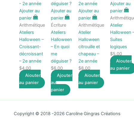
Ajouter au
Ajouter au
Ajouter au
Ajouter au
panier
panier
panier
panier
Arithmétiqu
Arithmétique
Écriture
Arithmétique
Atelier
Ateliers
Ateliers
Atelier
Halloween 
Halloween –
Halloween
Halloween
Suites
Croissant-
– En quoi
citrouille et
logiques
décroissant
me
chapeau –
$
5.00
– 2e année
déguiser ?
2e année
Ajouter
$
4.00
$
6.00
$
8.00
au panier
Ajouter
Ajouter
Ajouter
au panier
au
au panier
panier
Copyright © 2018 -2026 Caroline Gingras Créations