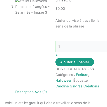
$
0.00
Atelier qui vise à travailler le
sens de la phrase
quantité
-
de
Atelier
Halloween
+
-
Ajouter au panier
Phrases
UGS :
CGC4178138958
mélangées
Catégories :
Écriture
,
-
Halloween
Étiquette :
2e
Caroline Gingras Créations
année
Description
Avis (0)
Voici un atelier gratuit qui vise à travailler le sens de la