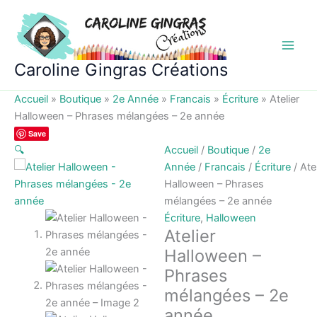
Aller
au
contenu
Caroline Gingras Créations
Accueil
»
Boutique
»
2e Année
»
Francais
»
Écriture
»
Atelier
Halloween – Phrases mélangées – 2e année
Save
🔍
Accueil
/
Boutique
/
2e
Année
/
Francais
/
Écriture
/ Atel
Halloween – Phrases
mélangées – 2e année
Écriture
,
Halloween
Atelier
Halloween –
Phrases
mélangées – 2e
année