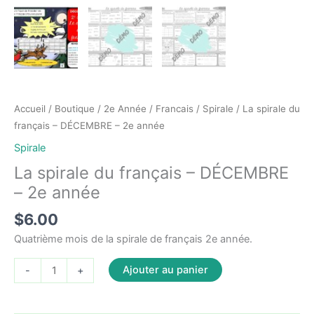
Accueil
/
Boutique
/
2e Année
/
Francais
/
Spirale
/ La spirale du
français – DÉCEMBRE – 2e année
Spirale
La spirale du français – DÉCEMBRE
– 2e année
$
6.00
Quatrième mois de la spirale de français 2e année.
quantité
Ajouter au panier
-
+
de
La