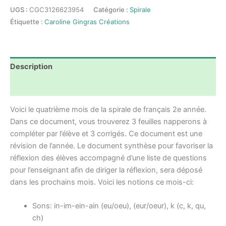
spirale
UGS :
CGC3126623954
Catégorie :
Spirale
du
Étiquette :
Caroline Gingras Créations
français
-
DÉCEMBRE
-
Description
2e
année
Avis (0)
Voici le quatrième mois de la spirale de français 2e année.
Dans ce document, vous trouverez 3 feuilles napperons à
compléter par l’élève et 3 corrigés. Ce document est une
révision de l’année. Le document synthèse pour favoriser la
réflexion des élèves accompagné d’une liste de questions
pour l’enseignant afin de diriger la réflexion, sera déposé
dans les prochains mois. Voici les notions ce mois-ci:
Sons: in-im-ein-ain (eu/oeu), (eur/oeur), k (c, k, qu,
ch)