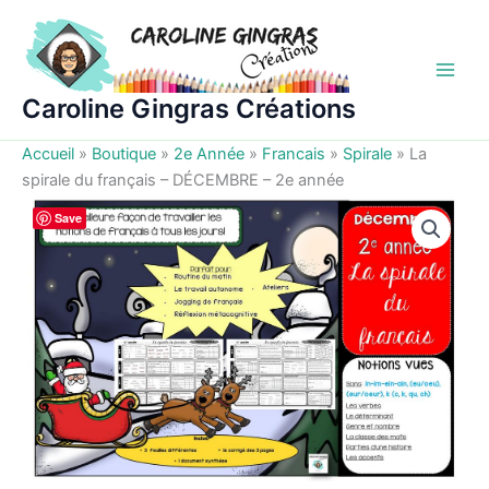
Aller
au
contenu
Caroline Gingras Créations
Accueil
»
Boutique
»
2e Année
»
Francais
»
Spirale
»
La
spirale du français – DÉCEMBRE – 2e année
Save