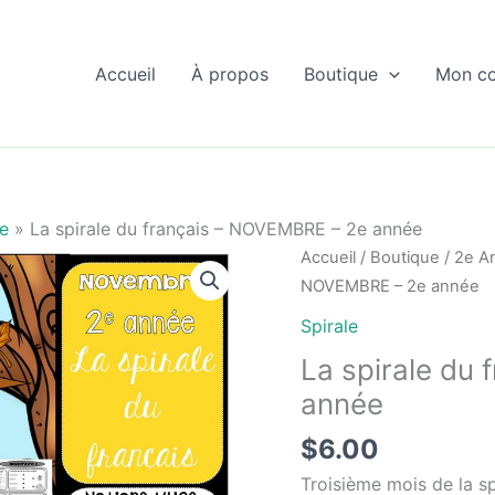
Accueil
À propos
Boutique
Mon c
le
»
La spirale du français – NOVEMBRE – 2e année
Accueil
/
Boutique
/
2e A
NOVEMBRE – 2e année
Spirale
La spirale du
année
$
6.00
Troisième mois de la sp