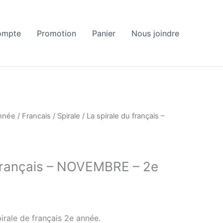
ompte
Promotion
Panier
Nous joindre
nnée
/
Francais
/
Spirale
/ La spirale du français –
 français – NOVEMBRE – 2e
irale de français 2e année.