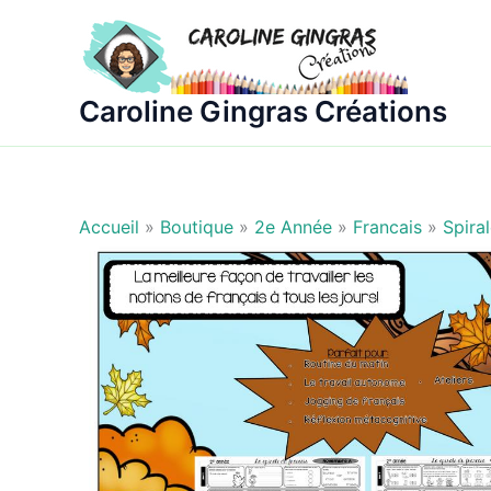
Aller
au
contenu
Caroline Gingras Créations
Accueil
»
Boutique
»
2e Année
»
Francais
»
Spira