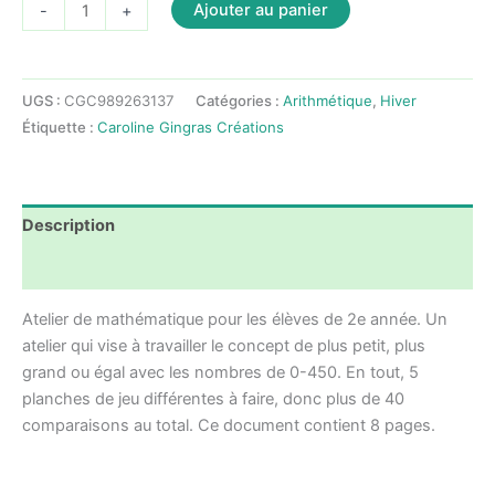
quantité
Ajouter au panier
-
+
de
Atelier
Hiver
UGS :
CGC989263137
Catégories :
Arithmétique
,
Hiver
-
Étiquette :
Caroline Gingras Créations
Mathématique
-
Plus
grand,
Description
plus
petit
Avis (0)
ou
Atelier de mathématique pour les élèves de 2e année. Un
égal
atelier qui vise à travailler le concept de plus petit, plus
-
grand ou égal avec les nombres de 0-450. En tout, 5
2e
planches de jeu différentes à faire, donc plus de 40
année
comparaisons au total. Ce document contient 8 pages.