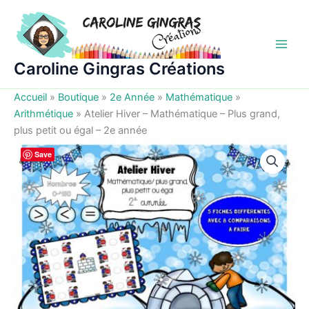
Aller
au
contenu
Caroline Gingras Créations
Accueil
»
Boutique
»
2e Année
»
Mathématique
»
Arithmétique
»
Atelier Hiver – Mathématique – Plus grand,
plus petit ou égal – 2e année
Save