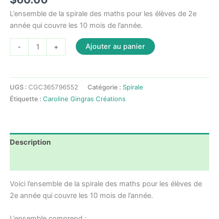
L’ensemble de la spirale des maths pour les élèves de 2e
année qui couvre les 10 mois de l’année.
quantité
Ajouter au panier
-
+
de
La
spirale
UGS :
CGC365796552
Catégorie :
Spirale
des
Étiquette :
Caroline Gingras Créations
maths
-
Ensemble
complet
Description
10
mois
Avis (0)
-
Voici l’ensemble de la spirale des maths pour les élèves de
2e
2e année qui couvre les 10 mois de l’année.
année
L’ensemble comprend :