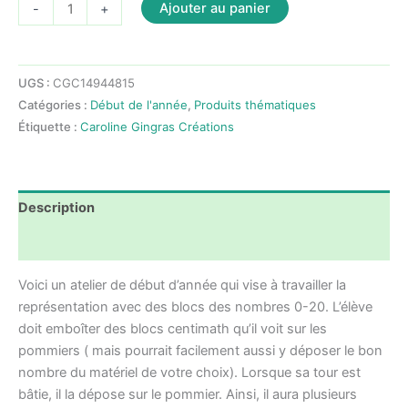
quantité
Ajouter au panier
-
+
de
Atelier
début
UGS :
CGC14944815
d'année
Catégories :
Début de l'année
,
Produits thématiques
représente
Étiquette :
Caroline Gingras Créations
avec
des
blocs
nombres
Description
0-
20
Avis (0)
Voici un atelier de début d’année qui vise à travailler la
représentation avec des blocs des nombres 0-20. L’élève
doit emboîter des blocs centimath qu’il voit sur les
pommiers ( mais pourrait facilement aussi y déposer le bon
nombre du matériel de votre choix). Lorsque sa tour est
bâtie, il la dépose sur le pommier. Ainsi, il aura plusieurs