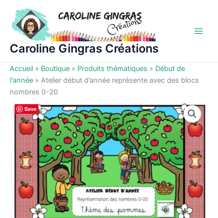
Aller
au
contenu
Caroline Gingras Créations
Accueil
»
Boutique
»
Produits thématiques
»
Début de
l'année
»
Atelier début d’année représente avec des blocs
nombres 0-20
Save