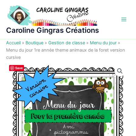
Aller
au
contenu
Caroline Gingras Créations
Accueil
»
Boutique
»
Gestion de classe
»
Menu du jour
»
Menu du jour 1re année theme animaux de la foret version
cursive
Save