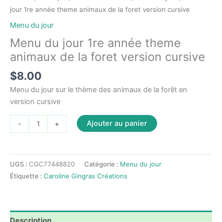
jour 1re année theme animaux de la foret version cursive
Menu du jour
Menu du jour 1re année theme
animaux de la foret version cursive
$
8.00
Menu du jour sur le thème des animaux de la forêt en
version cursive
quantité
Ajouter au panier
-
+
de
Menu
du
UGS :
CGC77448820
Catégorie :
Menu du jour
jour
Étiquette :
Caroline Gingras Créations
1re
année
theme
animaux
Description