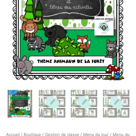
Accueil
/
Boutique
/
Gestion de classe
/
Menu du jour
/ Menu du