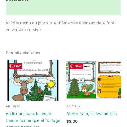
de
la
Avis (0)
foret
Voici le menu du jour sur le thème des animaux de la forêt
version
en version cursive.
cursive
Produits similaires
Save
Save
Animaux
Animaux
Atelier animaux le temps:
Atelier français les familles
l’heure numérique et horloge
$
3.00