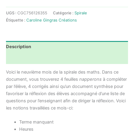
La
spirale
UGS :
CGC756126355
Catégorie :
Spirale
des
Étiquette :
Caroline Gingras Créations
maths
-
MAI
-
Description
1re
année
Avis (0)
Voici le neuvième mois de la spirale des maths. Dans ce
document, vous trouverez 4 feuilles
napperons
à compléter
par l’élève, 4 corrigés ainsi qu’un document synthèse pour
favoriser la réflexion des élèves accompagné d’une liste de
questions pour l’enseignant afin de diriger la réflexion. Voici
les notions travaillées ce mois-ci:
Terme manquant
Heures