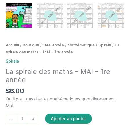
Accueil
/
Boutique
/
1ere Année
/
Mathématique
/
Spirale
/ La
spirale des maths – MAI – 1re année
Spirale
La spirale des maths – MAI – 1re
année
$
6.00
Outil pour travailler les mathématiques quotidiennement –
Mai
quantité
Ajouter au panier
-
+
de