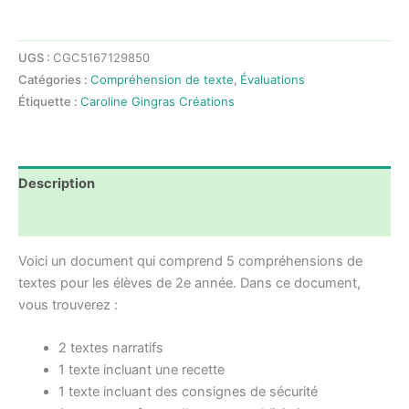
Ensemble
de
UGS :
CGC5167129850
5
Catégories :
Compréhension de texte
,
Évaluations
compréhensions
Étiquette :
Caroline Gingras Créations
de
textes
fin
d'année
Description
-
Français
Avis (0)
-
Voici un document qui comprend 5 compréhensions de
Lecture
textes pour les élèves de 2e année. Dans ce document,
-
vous trouverez :
2e
année
2 textes narratifs
1 texte incluant une recette
1 texte incluant des consignes de sécurité