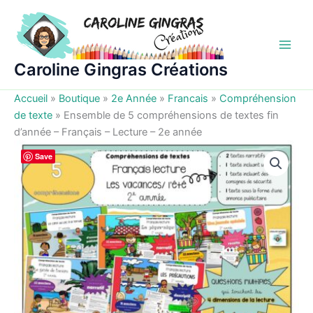
Aller
au
contenu
Caroline Gingras Créations
Accueil
»
Boutique
»
2e Année
»
Francais
»
Compréhension
de texte
»
Ensemble de 5 compréhensions de textes fin
d’année – Français – Lecture – 2e année
Save