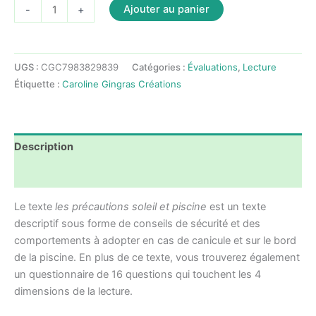
quantité
Ajouter au panier
-
+
de
Évaluation
-
UGS :
CGC7983829839
Catégories :
Évaluations
,
Lecture
Français
Étiquette :
Caroline Gingras Créations
-
Lecture
-
Précautions
Description
piscine
et
Avis (0)
soleil
Le texte
les précautions soleil et piscine
est un texte
-
descriptif sous forme de conseils de sécurité et des
2e
comportements à adopter en cas de canicule et sur le bord
année
de la piscine. En plus de ce texte, vous trouverez également
un questionnaire de 16 questions qui touchent les 4
dimensions de la lecture.