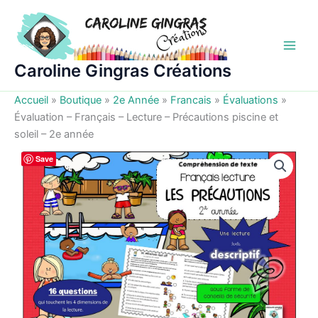
Aller
au
contenu
Caroline Gingras Créations
Accueil
»
Boutique
»
2e Année
»
Francais
»
Évaluations
»
Évaluation – Français – Lecture – Précautions piscine et
soleil – 2e année
Save