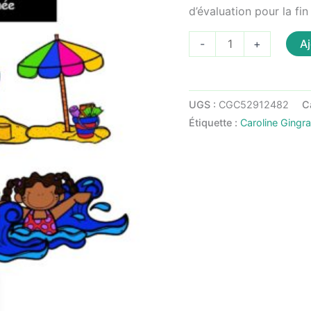
d’évaluation pour la fin
quantité
Aj
-
+
de
Évaluation
fin
UGS :
CGC52912482
C
d'année
Étiquette :
Caroline Gingr
-
mathématique
-
2e
année