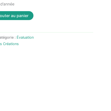
 d’année
outer au panier
atégorie :
Évaluation
as Créations