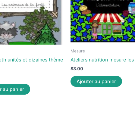
Mesure
ath unités et dizaines thème
Ateliers nutrition mesure les
$
3.00
Ajouter au panier
r au panier