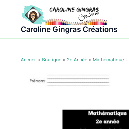
Aller
au
contenu
Caroline Gingras Créations
Accueil
»
Boutique
»
2e Année
»
Mathématique