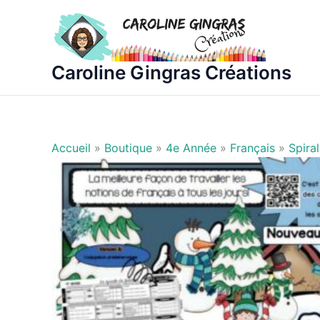
Aller
au
contenu
Caroline Gingras Créations
Accueil
»
Boutique
»
4e Année
»
Français
»
Spira