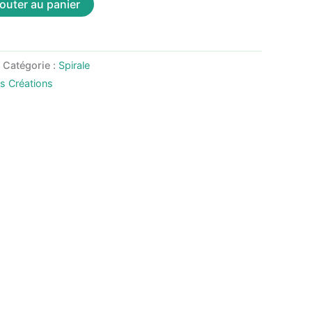
outer au panier
Catégorie :
Spirale
as Créations