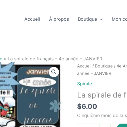
Accueil
À propos
Boutique
Mon c
le
»
La spirale de français – 4e année – JANVIER
Accueil
/
Boutique
/
4e A
année – JANVIER
Spirale
La spirale de
$
6.00
Cinquième mois de la s
quantité